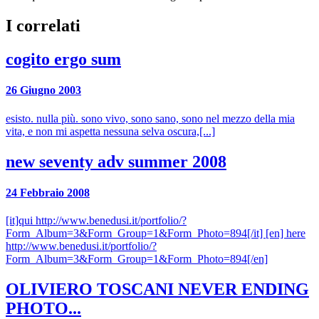
I correlati
cogito ergo sum
26 Giugno 2003
esisto. nulla più. sono vivo, sono sano, sono nel mezzo della mia
vita, e non mi aspetta nessuna selva oscura,[...]
new seventy adv summer 2008
24 Febbraio 2008
[it]qui http://www.benedusi.it/portfolio/?
Form_Album=3&Form_Group=1&Form_Photo=894[/it] [en] here
http://www.benedusi.it/portfolio/?
Form_Album=3&Form_Group=1&Form_Photo=894[/en]
OLIVIERO TOSCANI NEVER ENDING
PHOTO...