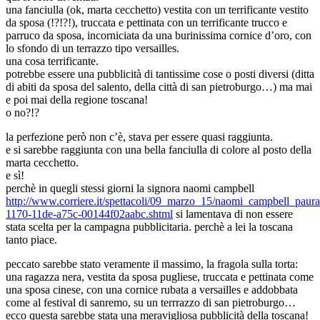
una fanciulla (ok, marta cecchetto) vestita con un terrificante vestito
da sposa (!?!?!), truccata e pettinata con un terrificante trucco e
parruco da sposa, incorniciata da una burinissima cornice d’oro, con
lo sfondo di un terrazzo tipo versailles.
una cosa terrificante.
potrebbe essere una pubblicità di tantissime cose o posti diversi (ditta
di abiti da sposa del salento, della città di san pietroburgo…) ma mai
e poi mai della regione toscana!
o no?!?
la perfezione però non c’è, stava per essere quasi raggiunta.
e si sarebbe raggiunta con una bella fanciulla di colore al posto della
marta cecchetto.
e sì!
perchè in quegli stessi giorni la signora naomi campbell
http://www.corriere.it/spettacoli/09_marzo_15/naomi_campbell_paur
1170-11de-a75c-00144f02aabc.shtml
si lamentava di non essere
stata scelta per la campagna pubblicitaria. perchè a lei la toscana
tanto piace.
peccato sarebbe stato veramente il massimo, la fragola sulla torta:
una ragazza nera, vestita da sposa pugliese, truccata e pettinata come
una sposa cinese, con una cornice rubata a versailles e addobbata
come al festival di sanremo, su un terrrazzo di san pietroburgo…
ecco questa sarebbe stata una meravigliosa pubblicità della toscana!