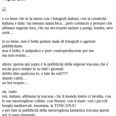
e va bene che io la meno con i fotografi italiani, con la creatività
italiana e tutta ‘sta menata autarchica…però comincio a pensare che
abbiano ragione loro, che sia necessario andare a parigi, londra, new
york…
lo so bene, non è bello parlare male di fotografi o agenzie
pubblicitarie.
non è bello, è antipatico e pure controproducente per me.
ma non resisto…
allora: questa qui sopra è la pubblicità della regione toscana che è
uscita poco tempo fa su tutti i giornali.
debbo dire qualcosa io, o fate da soli?!?!
stiamo calmi…
un bel respiro…
ok, vado:
noi, italiani, abbiamo la toscana. che il mondo intero ci invidia. con
le sue meravigliose colline. con firenze. con il mare. con i piccoli
borghi medioevali. insomma, la TOSCANA!
e per fare la pubblicità della meravigliosa fantastica toscana questi
qui si sono inventati: